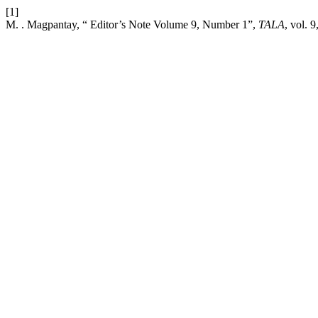
[1]
M. . Magpantay, “ Editor’s Note Volume 9, Number 1”,
TALA
, vol. 9